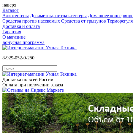
наверх
Каталог
Алкотестеры
Дозиметры, нитрат-тестеры
Домашнее консервир
Средства против насекомых
Cредства от грызунов
Терморегул
Доставка и оплата
Гарантия
О магазине
Бонусная программа
8-929-052-0-250
Доставка по всей России
Оплата при получении заказа