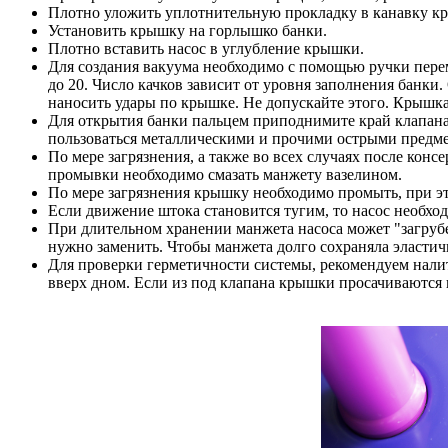
Плотно уложить уплотнительную прокладку в канавку к
Установить крышку на горлышко банки.
Плотно вставить насос в углубление крышки.
Для создания вакуума необходимо с помощью ручки переме
до 20. Число качков зависит от уровня заполнения банки.
наносить удары по крышке. Не допускайте этого. Крышка
Для открытия банки пальцем приподнимите край клапана 
пользоваться металлическими и прочими острыми предме
По мере загрязнения, а также во всех случаях после кон
промывки необходимо смазать манжету вазелином.
По мере загрязнения крышку необходимо промыть, при эт
Если движение штока становится тугим, то насос необход
При длительном хранении манжета насоса может "загрубет
нужно заменить. Чтобы манжета долго сохраняла эластичн
Для проверки герметичности системы, рекомендуем налить
вверх дном. Если из под клапана крышки просачиваются 