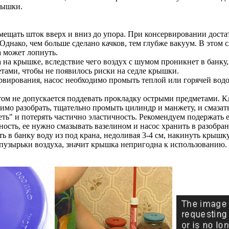
рышки.
щать шток вверх и вниз до упора. При консервировании достаточ
 Однако, чем больше сделано качков, тем глубже вакуум. В этом 
 может лопнуть.
на крышке, вследствие чего воздух с шумом проникнет в банку, 
тами, чтобы не появилось риски на седле крышки.
сервирования, насос необходимо промыть теплой или горячей водо
ом не допускается поддевать прокладку острыми предметами. К
имо разобрать, тщательно промыть цилиндр и манжету, и смазать
ь" и потерять частично эластичность. Рекомендуем подержать ее 
ость, ее нужно смазывать вазелином и насос хранить в разобра
 в банку воду из под крана, недоливая 3-4 см, накинуть крышку 
пузырьки воздуха, значит крышка непригодна к использованию.