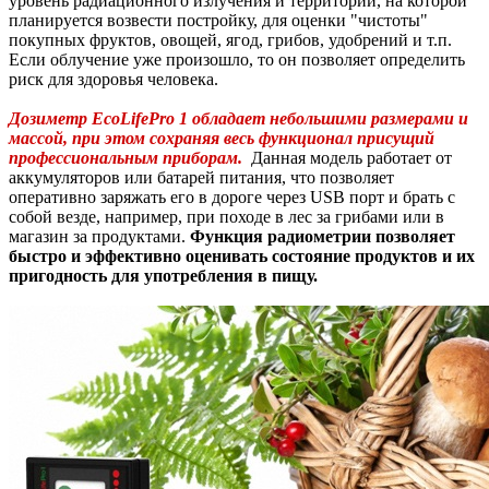
уровень радиационного излучения и территории, на которой
планируется возвести постройку, для оценки "чистоты"
покупных фруктов, овощей, ягод, грибов, удобрений и т.п.
Если облучение уже произошло, то он позволяет определить
риск для здоровья человека.
Дозиметр EcoLifePro 1 обладает небольшими размерами и
массой, при этом сохраняя весь функционал присущий
профессиональным приборам.
Данная модель работает от
аккумуляторов или батарей питания, что позволяет
оперативно заряжать его в дороге через USB порт и брать с
собой везде, например, при походе в лес за грибами или в
магазин за продуктами.
Функция радиометрии позволяет
быстро и эффективно оценивать состояние продуктов и их
пригодность для употребления в пищу.