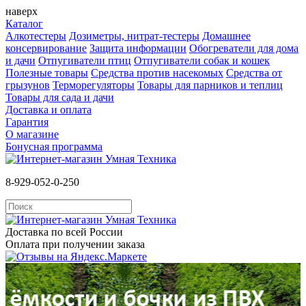
наверх
Каталог
Алкотестеры
Дозиметры, нитрат-тестеры
Домашнее
консервирование
Защита информации
Обогреватели для дома
и дачи
Отпугиватели птиц
Отпугиватели собак и кошек
Полезные товары
Средства против насекомых
Cредства от
грызунов
Терморегуляторы
Товары для парников и теплиц
Товары для сада и дачи
Доставка и оплата
Гарантия
О магазине
Бонусная программа
8-929-052-0-250
Доставка по всей России
Оплата при получении заказа